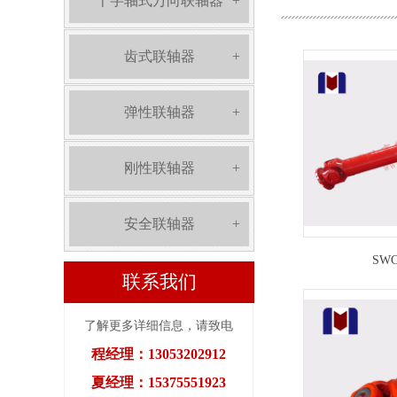
十字轴式万向联轴器
+
齿式联轴器
+
弹性联轴器
+
刚性联轴器
+
安全联轴器
+
SW
联系我们
了解更多详细信息，请致电
程经理：13053202912
夏经理：15375551923