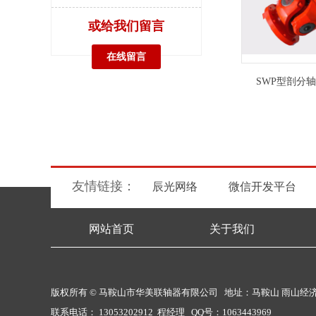
或给我们留言
在线留言
SWP型剖分
友情链接：
辰光网络
微信开发平台
网站首页
关于我们
版权所有 © 马鞍山市华美联轴器有限公司 地址：马鞍山 雨山经济
联系电话： 13053202912 程经理 QQ号：1063443969