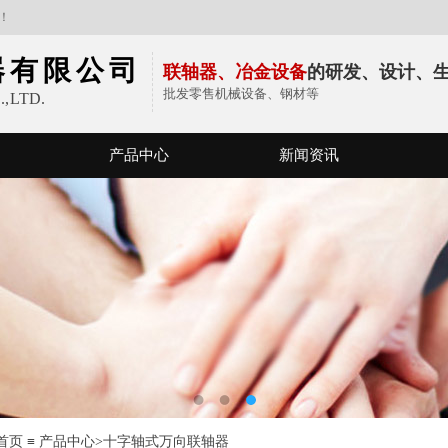
站！
器有限公司
联轴器、冶金设备
的研发、设计、
批发零售机械设备、钢材等
,LTD.
产品中心
新闻资讯
首页
≡
产品中心
>
十字轴式万向联轴器