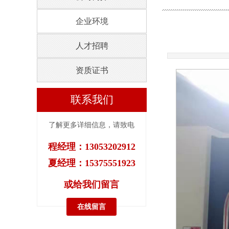
企业环境
人才招聘
资质证书
联系我们
了解更多详细信息，请致电
程经理：13053202912
夏经理：15375551923
或给我们留言
在线留言