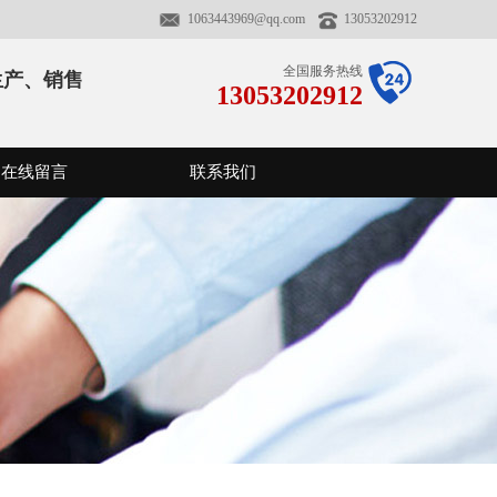
1063443969@qq.com
13053202912
全国服务热线
生产、销售
13053202912
在线留言
联系我们